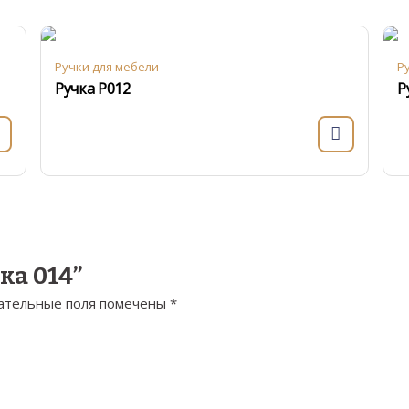
Ручки для мебели
Р
Ручка Р012
Р
чка 014”
ательные поля помечены
*