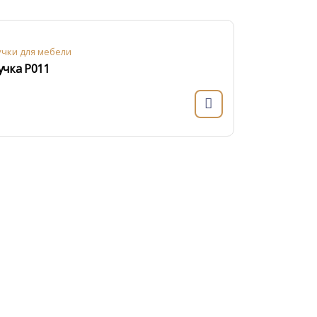
учки для мебели
учка Р011