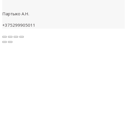
Партыко А.Н.
+375299905011