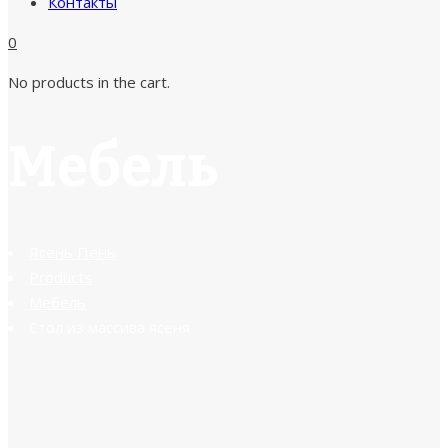
Контакты
0
No products in the cart.
Мебель
Ясень Пень
Products
Мебель
Стол из массива ясеня